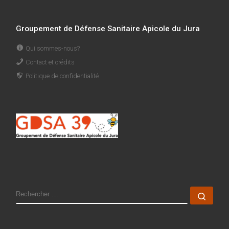
Groupement de Défense Sanitaire Apicole du Jura
Qui sommes-nous?
Contact et crédits
Politique de confidentialité
SEARCH
Rech