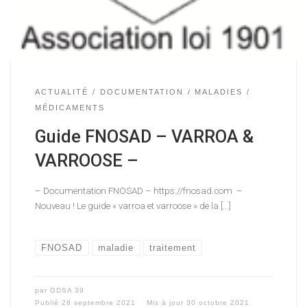
ACTUALITÉ
DOCUMENTATION
MALADIES
MÉDICAMENTS
Guide FNOSAD – VARROA &
VARROOSE –
– Documentation FNOSAD – https://fnosad.com –
Nouveau ! Le guide « varroa et varroose » de la […]
FNOSAD
maladie
traitement
par
GDSA 39
Publié
28 septembre 2021
Mis à jour
30 octobre 2021