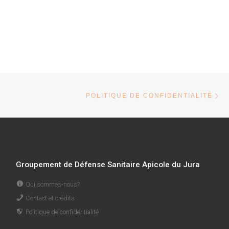
Parcourir les articles
Ar
POLITIQUE DE CONFIDENTIALITÉ
Groupement de Défense Sanitaire Apicole du Jura
Qui sommes-nous?
Contact et crédits
Politique de confidentialité