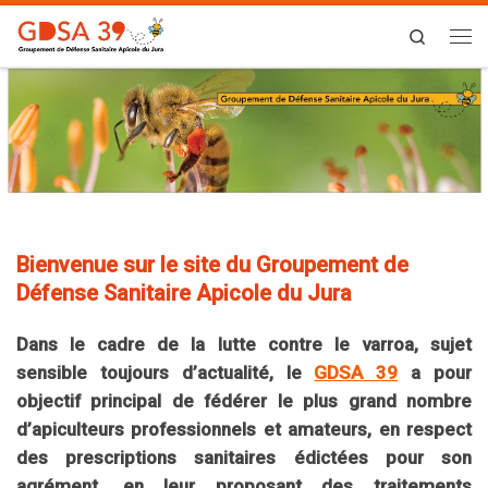
Skip to content
Search
Me
Bienvenue sur le site du Groupement de
Défense Sanitaire Apicole du Jura
Dans le cadre de la lutte contre le varroa, sujet
sensible toujours d’actualité, le
GDSA 39
a pour
objectif principal de fédérer le plus grand nombre
d’apiculteurs professionnels et amateurs, en respect
des prescriptions sanitaires édictées pour son
agrément, en leur proposant des traitements