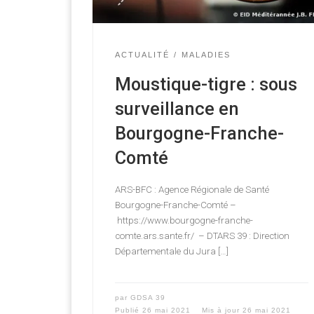
ACTUALITÉ
MALADIES
Moustique-tigre : sous
surveillance en
Bourgogne-Franche-
Comté
ARS-BFC : Agence Régionale de Santé
Bourgogne-Franche-Comté –
https://www.bourgogne-franche-
comte.ars.sante.fr/ – DTARS 39 : Direction
Départementale du Jura […]
par
GDSA 39
Publié
26 mai 2021
Mis à jour
26 mai 2021