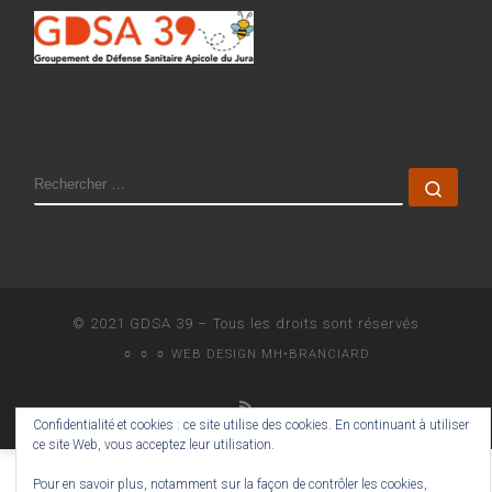
SEARCH
Rech
© 2021
GDSA 39
–
Tous les droits sont réservés
☼ ☼ ☼ WEB DESIGN
MH•BRANCIARD
Confidentialité et cookies : ce site utilise des cookies. En continuant à utiliser
ce site Web, vous acceptez leur utilisation.
Pour en savoir plus, notamment sur la façon de contrôler les cookies,