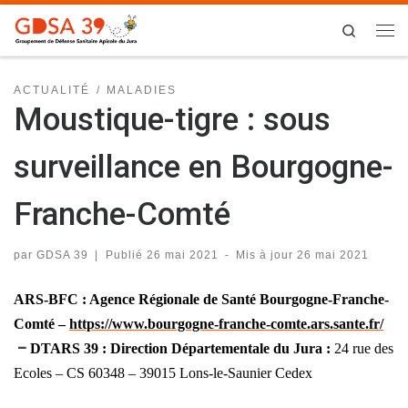
Skip to content
Search
Me
ACTUALITÉ
MALADIES
Moustique-tigre : sous
surveillance en Bourgogne-
Franche-Comté
par
GDSA 39
|
Publié
26 mai 2021
-
Mis à jour
26 mai 2021
ARS-BFC : Agence Régionale de Santé Bourgogne-Franche-
Comté –
https://www.bourgogne-franche-comte.ars.sante.fr/
–
DTARS 39 : Direction Départementale du Jura :
24 rue des
Ecoles – CS 60348 – 39015 Lons-le-Saunier Cedex