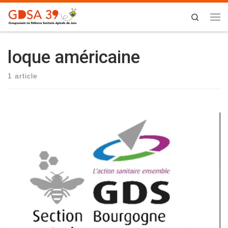
Skip to content
Search
Me
loque américaine
1 article