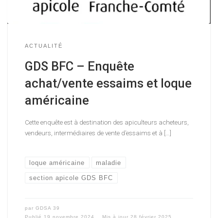
ACTUALITÉ
GDS BFC – Enquête
achat/vente essaims et loque
américaine
Cette enquête est à destination des apiculteurs acheteurs,
vendeurs, intermédiaires de vente d’essaims et à […]
loque américaine
maladie
section apicole GDS BFC
par
GDSA 39
Publié
19 novembre 2024
Mis à jour
28 février 2025