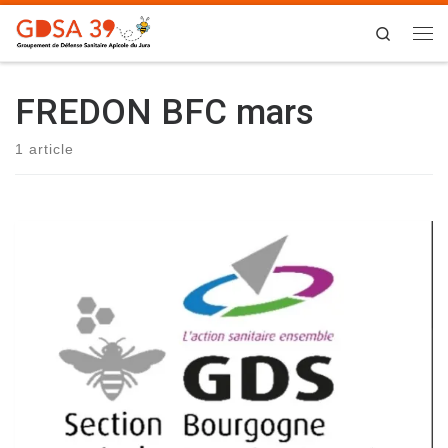
Skip to content
Search
Me
FREDON BFC mars
1 article