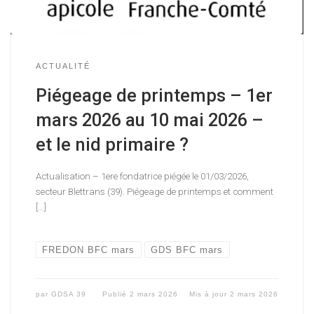
ACTUALITÉ
Piégeage de printemps – 1er
mars 2026 au 10 mai 2026 –
et le nid primaire ?
Actualisation – 1ere fondatrice piégée le 01/03/2026,
secteur Blettrans (39). Piégeage de printemps et comment
[…]
FREDON BFC mars
GDS BFC mars
par
GDSA 39
Publié
2 mars 2026
Mis à jour
2 mars 2026