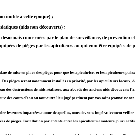
n inutile à cette époque) ;
siatiques (nids non découverts) ;
 désormais concernées par le plan de surveillance, de prévention et 
équipées de pièges par les apiculteurs ou qui vont être équipées de 
ate de mise en place des pièges pour que les apicultrices et les apiculteurs puis
s.
Des pièges seront notamment installés en priorité, par les apiculteurs locaux, d
veau des destructions de nids réalisées, aux abords des anciens nids découverts l’
dure des cours d’eau ou tout autre lieu jugé
pertinent par vos soins (connaissance 
ler les zones impactées autour desquelles, nous devrons impérativement veiller à 
es de pièges.
Installation par entente entre les apiculteurs amateurs, pluri actifs