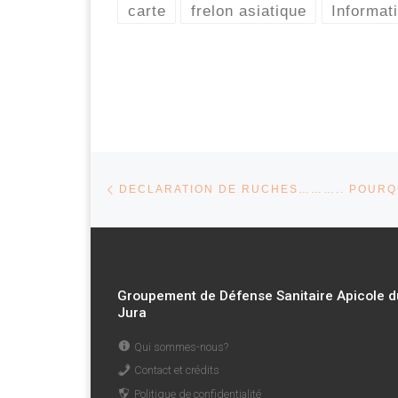
carte
frelon asiatique
Informat
Parcourir les articles
Article précédent
Groupement de Défense Sanitaire Apicole d
Jura
Qui sommes-nous?
Contact et crédits
Politique de confidentialité