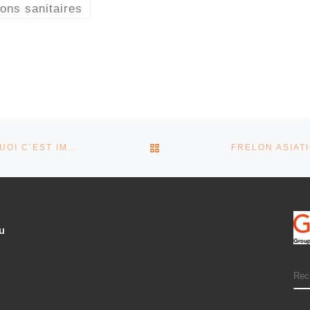
ions sanitaires
RETOUR À LA LISTE DES 
DECLARATION DE RUCHES……….. POURQUOI C’EST IMPORTANT ?
u
SE