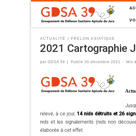
Skip to content
AC
VO
ACTUALITÉ
FRELON ASIATIQUE
2021 Cartographie J
par
GDSA 39
|
Publié
30 décembre 2021
-
Mis 
Actua
Jusqu
relevé, à ce jour,
14 nids détruits et 26 si
nids et les signalements (nids non découver
élaborée à cet effet.