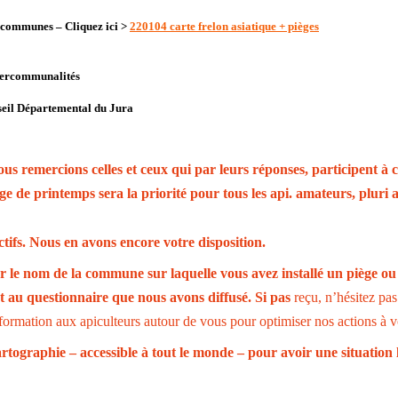
67 communes –
Cliquez ici >
220104 carte frelon asiatique + pièges
ntercommunalités
seil
Départemental
du Jura
s remercions celles et ceux qui par leurs réponses, participent à ce
ge de printemps sera la priorité pour tous les api. amateurs, pluri a
ctifs. Nous en avons encore votre disposition.
e nom de la commune sur laquelle vous avez installé un piège ou s
t au questionnaire que nous avons diffusé. Si pas
reçu, n’hésitez pa
formation aux apiculteurs autour de vous pour optimiser nos actions à v
rtographie – accessible à tout le monde – pour avoir une situation 