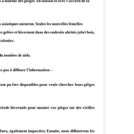
s à fournir des pièges -en liaison et avec l’accord de
la
ns asiatiques meurent. Seules les nouvelles femelles
s gelées et hivernent dans des endroits abrités (abri bois,
colonies.
 du nombre de nids.
ez pas à diffuser l’information –
n’ont pu être disponibles pour venir chercher leurs pièges
riode hivernale pour monter vos pièges sur des vieilles
 Jura, également impactées.
Ensuite, nous diffuserons les