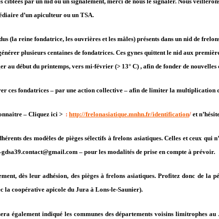
 ciblées par un nid ou un signalement, merci de nous le signaler. N
ous veilleron
édiaire d’un apiculteur ou un TSA.
dus (la reine fondatrice, les ouvrières et les mâles) présents dans un nid de frelo
 générer plusieurs centaines de fondatrices. Ces gynes quittent le nid aux première
er au début du printemps, vers mi-février (> 13° C) , afin de fonder de nouvelles 
 ces fondatrices – par une action collective – afin de limiter la multiplication
onnaitre – Cliquez ici >
:
http://frelonasiatique.mnhn.fr/identification
/
et n’hésit
hérents des modèles de pièges sélectifs à frelons asiatiques. Celles et ceux qui 
–
gdsa39.contact@gmail.com
– pour les modalités de prise en compte à prévoir.
nt, dès leur adhésion, des pièges à frelons asiatiques. Profitez donc de la pé
ec la coopérative apicole du Jura à Lons-le-Saunier).
l sera également indiqué les communes des départements voisins limitrophes au