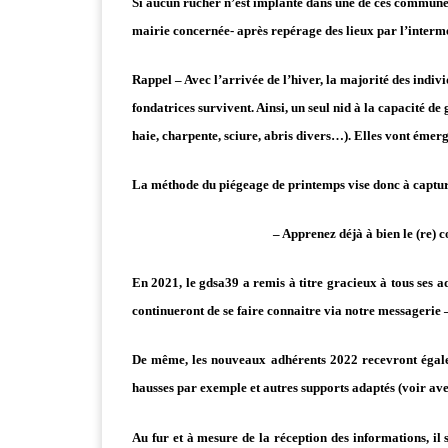
Si aucun rucher n’est implanté dans une de ces communes
mairie concernée- après repérage des lieux par l’interm
Rappel – Avec l’arrivée de l’hiver, la majorité des indivi
fondatrices survivent. Ainsi, un seul nid à la capacité de
haie, charpente, sciure, abris divers…). Elles vont émerg
La méthode du piégeage de printemps vise donc à capturer
– Apprenez déjà à bien le (re) c
En 2021, le gdsa39 a remis à titre gracieux à tous ses ad
continueront de se faire connaitre via notre messagerie 
De même, les nouveaux adhérents 2022 recevront égaleme
hausses par exemple et autres supports adaptés (voir av
Au fur et à mesure de la réception des informations, i