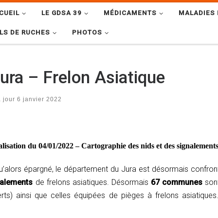
CUEIL
LE GDSA 39
MÉDICAMENTS
MALADIES 
LS DE RUCHES
PHOTOS
ura – Frelon Asiatique
à jour
6 janvier 2022
lisation du 04/01/2022 – Cartographie des nids et des signalements
’alors épargné, le département du Jura est désormais confronté
gnalements
de frelons asiatiques. Désormais
67 communes
sont
ts) ainsi que celles équipées de pièges à frelons asiatiques.