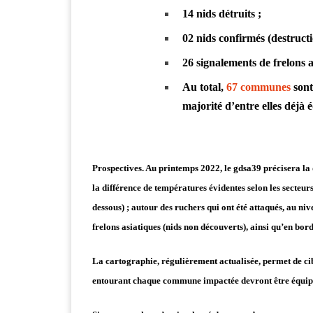
14
nids détruits ;
02
nids confirmés (destructio
26
signalements de frelons a
Au
total
,
67 communes
sont
majorité d’entre elles déjà 
Prospectives. Au printemps 2022, le gdsa39 précisera la d
la différence de températures évidentes selon les secteur
dessous) ; autour des ruchers qui ont été attaqués, au ni
frelons asiatiques (nids non découverts), ainsi qu’en bor
La cartographie, régulièrement actualisée, permet de cib
entourant chaque commune impactée devront être équipé