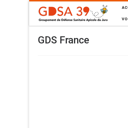
Skip to content
AC
VO
GDS France