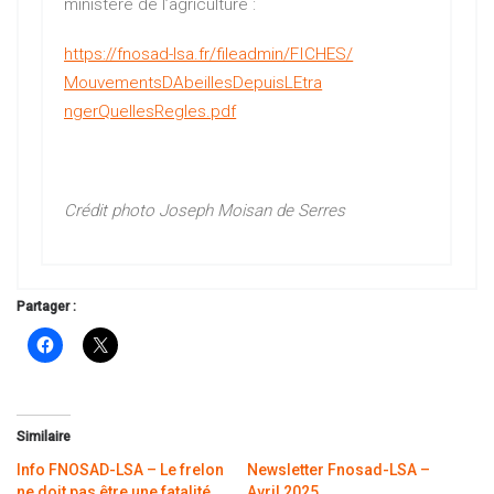
ministère de l’agriculture :
https://fnosad-lsa.fr/
fileadmin/FICHES/
MouvementsDAbeillesDepuisLEtra
ngerQuellesRegles.pdf
Crédit photo Joseph Moisan de Serres
Partager :
Similaire
Info FNOSAD-LSA – Le frelon
Newsletter Fnosad-LSA –
ne doit pas être une fatalité
Avril 2025