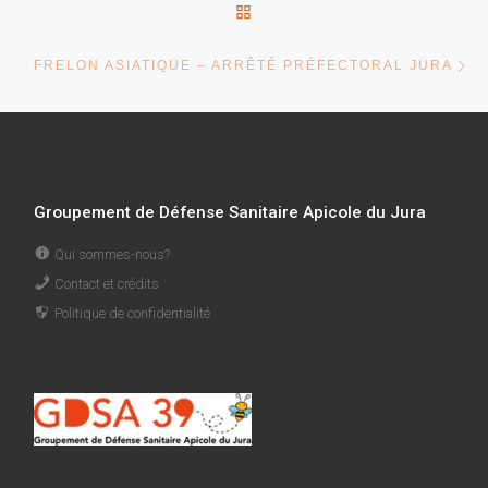
RETOUR À LA LISTE DES 
Ar
FRELON ASIATIQUE – ARRÊTÉ PRÉFECTORAL JURA
Groupement de Défense Sanitaire Apicole du Jura
Qui sommes-nous?
Contact et crédits
Politique de confidentialité