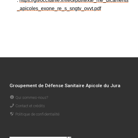
:
https://gtvoccitanie.fr/IMG/pdf/texte_me_dicaments
_apicoles_exone_re_s_sngtv_ovvt.pdf
Groupement de Défense Sanitaire Apicole du Jura
Qui sommes-nous?
Contact et crédits
Politique de confidentialité